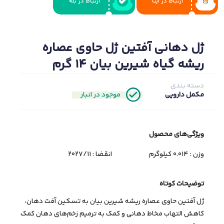
ارتباط در ایتا
ارتباط در بله
ژل دهانی آفتین ژل حاوی عصاره
ریشه گیاه شیرین بیان 14 گرم
دسته بندی
موجود در انبار
مکمل دارویی
ویژگی‌های ﻣﺤﺼﻮل
وزن : 0.014 کیلوگرم
انقضا :
2027/11
توضیحات کوتاه
ژل آفتین حاوی عصاره ریشه شیرین بیان به تسکین آفت دهان،
کاهش التهاب مخاط دهانی و کمک به ترمیم زخم‌های دهان کمک