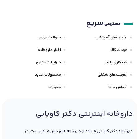
به هولوگرام اصالت، تاریخ تولید/انقضا و سلامت بسته‌بندی
دقت نمایید.
سریع
دسترسی
دوره های آموزشی
سوالات مهم
عودت کالا
اخبار داروخانه
همکاری با ما
شرایط همکاری
فرصت‌های شغلی
محصولات جدید
تماس با ما
مجوزها
داروخانه اینترنتی دکتر کاویانی
داروخانه دکتر کاویانی قم که از داروخانه های معروف قم است، در