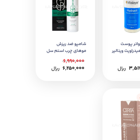
واتر پوست
شامپو ضد ریزش
راویت ویتالیر
موهای چرب استم سل
6,990,000
3,51
﷼
6,250,000
﷼