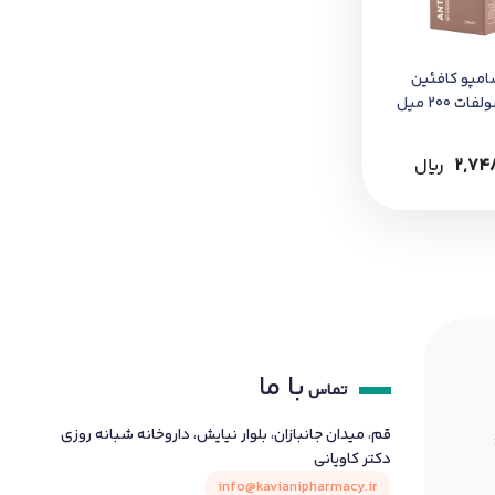
امپو کافئین
ت 200 میل
2,74
﷼
با ما
تماس
قم، میدان جانبازان، بلوار نیایش، داروخانه شبانه روزی
دکتر کاویانی
info@kavianipharmacy.ir