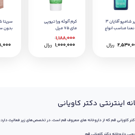
کلییر شامپو آقایان 3
کرم آلوئه ورا تیوپی
سریتا ش
ر 1 نعنا مناسب انواع
مای 75 میل
بدون سولفا
1,188,000
2,530,0
﷼
1,000,000
﷼
8,000
نه اینترنتی دکتر کاویانی
کتر کاویانی قم که از داروخانه های معروف قم است، در تخصص‌های زیر فعالیت دارد:
ویی داروخانه دکتر کاویانی قم