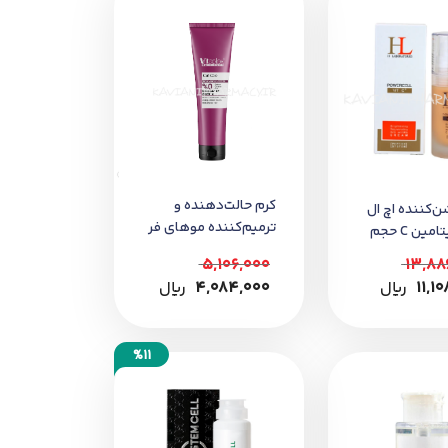
کرم حالت‌دهنده و
ن‌کننده اچ ال
ترمیم‌کننده موهای فر
حاوی ویتامین C حجم
ویتاپلکس 150 میل
5,106,000
13,88
11,1
﷼
4,084,000
﷼
%11