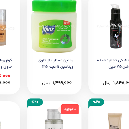
مشکی حجم دهنده
وازلین معطر کنز حاوی
کرم روش
 ۷۵ میل
ویتامین E حجم 125
میلی‌لیتر
30 میل
6,000
1,848,0
﷼
1,499,000
﷼
08,000
%20
%20
ناموجود
ناموجود