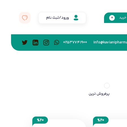
ورود/ثبت نام
خرید
0
02537741900
info@kavianipharma
پرفروش ترین
%20
%20