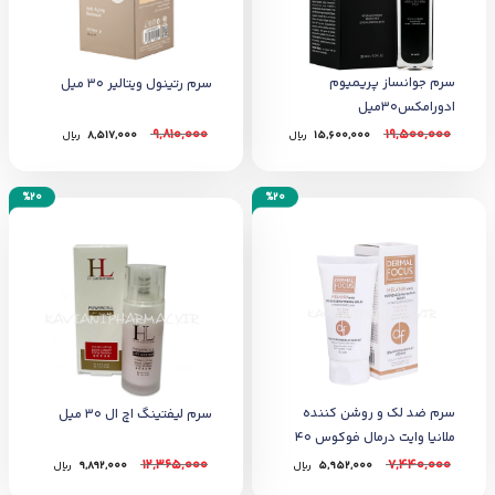
سرم جوانساز پریمیوم
سرم رتینول ویتالیر 30 میل
ادورامکس30میل
9,810,000
19,500,000
15,600,000
﷼
8,517,000
﷼
%20
%20
سرم ضد لک و روشن کننده
سرم لیفتینگ اچ ال 30 میل
ملانیا وایت درمال فوکوس 40
میل
12,365,000
7,440,000
5,952,000
﷼
9,892,000
﷼