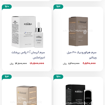
%20
%13
سرم هیالورونیک 30 میل
سرم آبرسان اُ 2 پلاس پرفکت
ویتالیر
ادورامکس
18,500,000
9,560,000
8,300,000
﷼
14,800,000
﷼
%13
%20