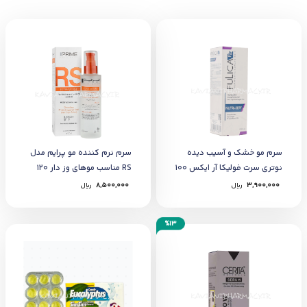
سرم مو خشک و آسیب دیده
سرم نرم کننده مو پرایم مدل
نوتری سرت فولیکا آر ایکس 100
RS مناسب موهای وز دار 120
میل
میلی لیتر
3,900,000
﷼
8,500,000
﷼
%13