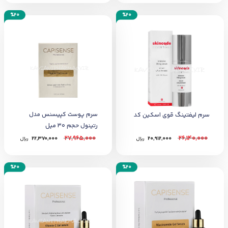
%20
%20
سرم پوست کپیسنس مدل
سرم لیفتینگ قوی اسکین کد
رتینول حجم 30 میل
27,965,000
26,140,000
20,912,000
﷼
22,370,000
﷼
%20
%20