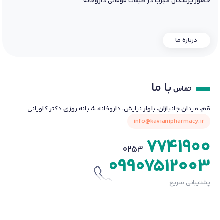
حضور پزشکان مجرب در طبقات فوقانی داروخانه
درباره ما
با ما
تماس
قم، میدان جانبازان، بلوار نیایش، داروخانه شبانه روزی دکتر کاویانی
info@kavianipharmacy.ir
7741900
0253
09907512003
پشتیبانی سریع