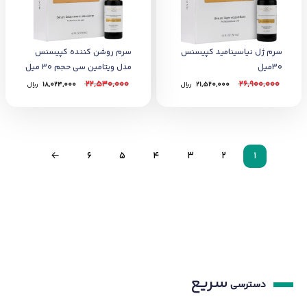
سرم ژل نیاسینامید کپیسنس
سرم روشن کننده کپیسنس
30میل
مدل ویتامین سی حجم 30 میل
22,530,000
26,900,000
21,520,000
﷼
18,024,000
﷼
←
6
5
4
3
2
1
سریع
دسترسی