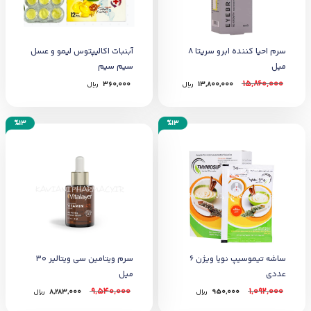
سرم احیا کننده ابرو سریتا 8
آبنبات اکالیپتوس لیمو و عسل
میل
سیم سیم
15,860,000
13,800,000
﷼
360,000
﷼
%13
%13
ساشه تیموسیپ نویا ویژن 6
سرم ویتامین سی ویتالیر 30
عددی
میل
9,540,000
1,092,000
950,000
﷼
8,283,000
﷼