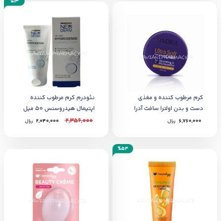
%13
کرم مرطوب کننده و مغذی
نئودرم کرم مرطوب کننده
دست و بدن اولترا سافت آدرا
اپتیمال هیدروسنس 50 میل
200میل
2,356,000
6,760,000
﷼
2,040,000
﷼
%54