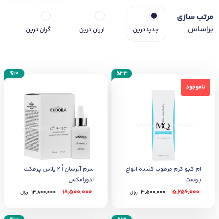
مرتب سازی
براساس
جدیدترین
ارزان ترین
گران ترین
%20
%33
ناموجود
ناموجود
ام کیو کرم مرطوب کننده انواع
سرم آبرسان اُ 2 پلاس پرفکت
پوست
ادورامکس
18,500,000
5,256,000
3,500,000
﷼
14,800,000
﷼