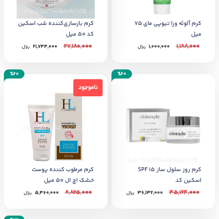
کرم آلوئه ورا تیوپی مای 75
کرم بازسازی‌کننده شب اسکین
میل
کد 50 میل
27,180,000
1,188,000
1,000,000
﷼
21,744,000
﷼
%20
%20
ناموجود
ناموجود
کرم روز سلول ساز SPF 15
کرم مرطوب کننده پوست
اسکین کد
خشک اچ ال 50 میل
6,825,000
45,164,000
36,132,000
﷼
5,460,000
﷼