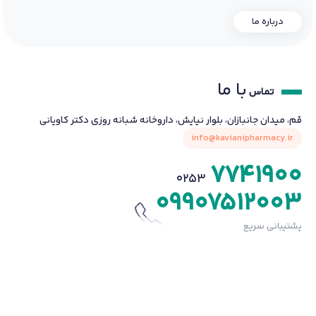
درباره ما
با ما
تماس
قم، میدان جانبازان، بلوار نیایش، داروخانه شبانه روزی دکتر کاویانی
info@kavianipharmacy.ir
7741900
0253
09907512003
پشتیبانی سریع