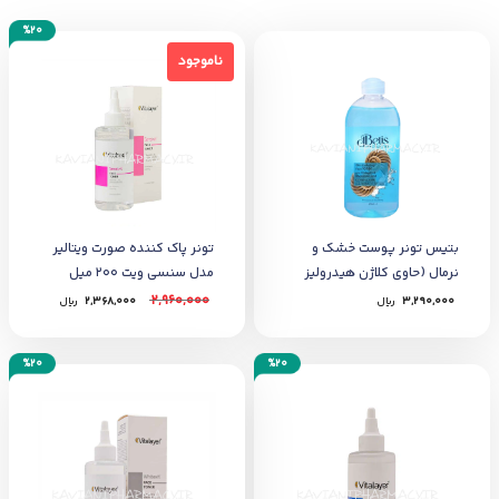
%20
ناموجود
ناموجود
بتیس تونر پوست خشک و
تونر پاک کننده صورت ویتالیر
نرمال (حاوی کلاژن هیدرولیز
مدل سنسی ویت 200 میل
شده حلزون )400میل
2,960,000
3,290,000
﷼
2,368,000
﷼
%20
%20