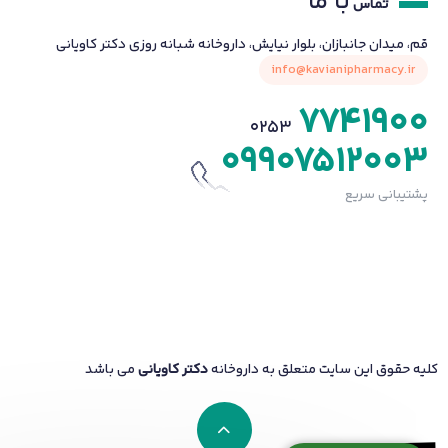
با ما
تماس
قم، میدان جانبازان، بلوار نیایش، داروخانه شبانه روزی دکتر کاویانی
info@kavianipharmacy.ir
7741900
0253
09907512003
پشتیبانی سریع
کلیه حقوق این سایت متعلق به داروخانه
دکتر کاویانی
می باشد