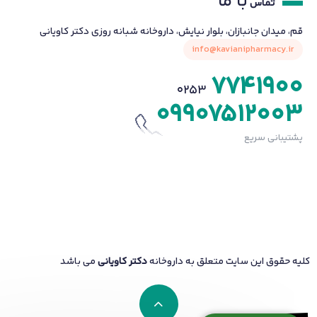
با ما
تماس
قم، میدان جانبازان، بلوار نیایش، داروخانه شبانه روزی دکتر کاویانی
info@kavianipharmacy.ir
7741900
0253
09907512003
پشتیبانی سریع
کلیه حقوق این سایت متعلق به داروخانه
دکتر کاویانی
می باشد