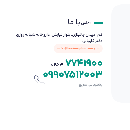
با ما
تماس
قم، میدان جانبازان، بلوار نیایش، داروخانه شبانه روزی
دکتر کاویانی
info@kavianipharmacy.ir
7741900
0253
09907512003
پشتیبانی سریع