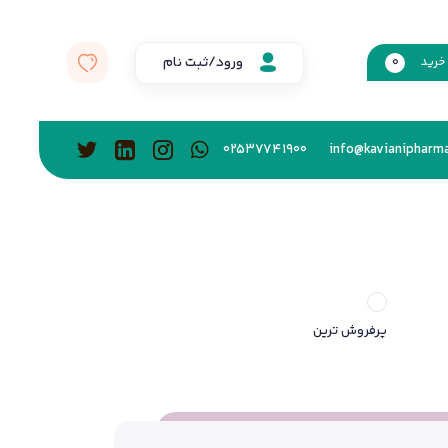
ورود/ثبت نام
خرید
0
02537741900
info@kavianipharma
پرفروش ترین