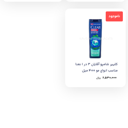
ناموجود
ناموجود
کلییر شامپو آقایان 3 در 1 نعنا
مناسب انواع مو 400 میل
2,530,000
﷼