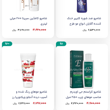
شامپو ضد شوره کلییر خنک
شامپو کافئین سریتا ۲۰۰ میلی
کننده آقایان انواع مو طرح
لیتری
قهرمان 400 میل
4,620,000
2,530,000
﷼
3,690,000
﷼
%20
%11
شامپو کراستم جی اویدرم
شامپو موهای رنگ شده و
مناسب موهای چرب ۲۵۰ میل
آسیب دیده آنجلو ویکتوریا رز
2,797,000
4,900,000
4,340,000
﷼
2,237,000
﷼