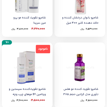
شامپو بانوان درخشان کننده و
شامپو تقویت کننده مو پرو
حالت دهنده کلیر 400 میل
مین سریتا
4,420,000
2,530,000
﷼
3,800,000
﷼
%9
ناموجود
ناموجود
شامپو تقویت کننده مو هلس
شامپو تقویت‌کننده سیستین و
تئوری مدل کراتین حجم 385
ویتامین B6 موهای چرب وچه
میل
250 میل
3,500,000
4,500,000
﷼
3,200,000
﷼