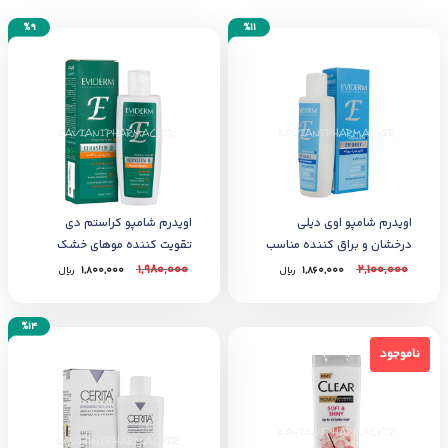
%9
%11
اویدرم شامپو اوی دیلی
اویدرم شامپو کراستم دی
درخشان و براق کننده مناسب
تقویت کننده موهای خشک
انواع مو
1,980,000
2,100,000
1,860,000
﷼
1,800,000
﷼
%14
ناموجود
ناموجود