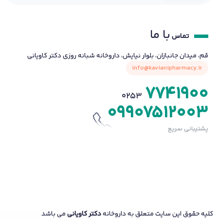
با ما
تماس
قم، میدان جانبازان، بلوار نیایش، داروخانه شبانه روزی دکتر کاویانی
info@kavianipharmacy.ir
7741900
0253
09907512003
پشتیبانی سریع
کلیه حقوق این سایت متعلق به داروخانه
دکتر کاویانی
می باشد