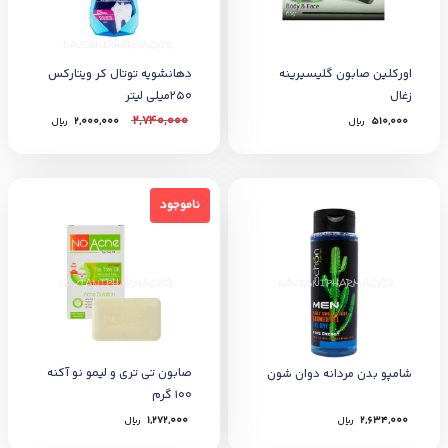
اورکلین صابون گلیسیرینه
دهانشویه توتال کر ویتارکس
زغال
250میلی لیتر
2,740,000
510,000
﷼
2,000,000
﷼
ناموجود
ناموجود
صابون تی تری و لیمو نو آکنه
شامپو بدن مردانه دوان شون
100 گرم
2,634,000
﷼
1,272,000
﷼