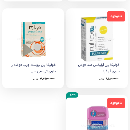
ناموجود
ناموجود
فولیکا پن آرایکس ضد جوش
فولیکا پن پوست چرب جوشدار
حاوی گوگرد
حاوی تی سی سی
2,680,000
﷼
3,450,000
﷼
%39
ناموجود
ناموجود