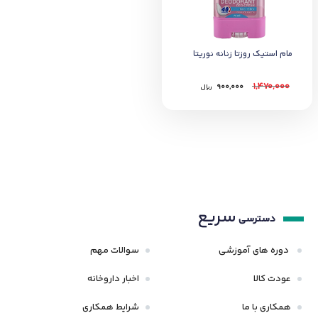
مام استيک روزتا زنانه نوريتا
1,470,000
900,000
﷼
سریع
دسترسی
دوره های آموزشی
سوالات مهم
عودت کالا
اخبار داروخانه
همکاری با ما
شرایط همکاری