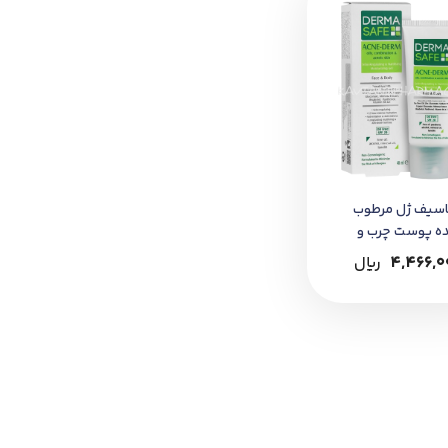
اسیف ژل مرطوب
ده پوست چرب و
 ای صورت و گردن
4,466,0
﷼