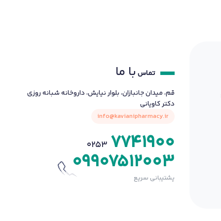
با ما
تماس
قم، میدان جانبازان، بلوار نیایش، داروخانه شبانه روزی
دکتر کاویانی
info@kavianipharmacy.ir
7741900
0253
09907512003
پشتیبانی سریع