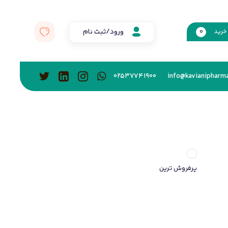
ورود/ثبت نام
خرید
0
02537741900
info@kavianipharma
پرفروش ترین