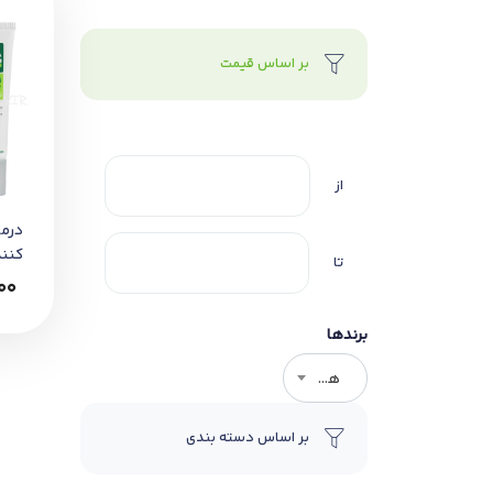
بر اساس قیمت
از
درم
کنن
تا
آکنه
00
برندها
هر برندی
بر اساس دسته بندی