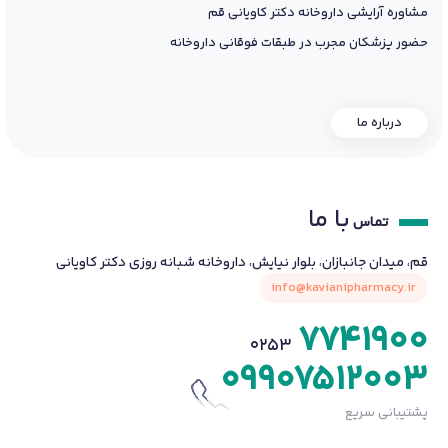
مشاوره آرایشی داروخانه دکتر کاویانی قم
حضور پزشکان مجرب در طبقات فوقانی داروخانه
درباره ما
با ما
تماس
قم، میدان جانبازان، بلوار نیایش، داروخانه شبانه روزی دکتر کاویانی
info@kavianipharmacy.ir
7741900
0253
09907512003
پشتیبانی سریع