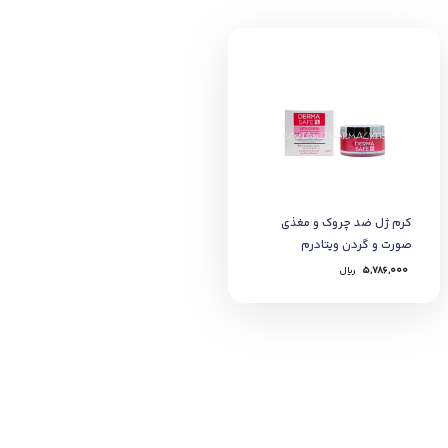
کرم ژل ضد چروک و مغذی
صورت و گردن ویتادرم
درماسیف
5,786,000
﷼