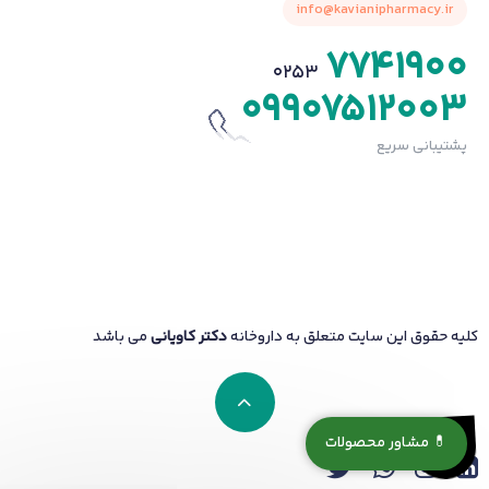
info@kavianipharmacy.ir
7741900
0253
09907512003
پشتیبانی سریع
کلیه حقوق این سایت متعلق به داروخانه
دکتر کاویانی
می باشد
💊 مشاور محصولات