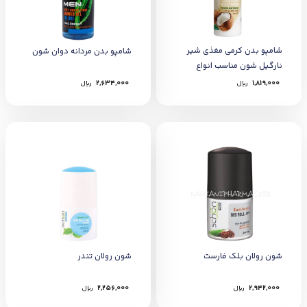
شامپو بدن کرمی مغذی شیر
شامپو بدن مردانه دوان شون
نارگیل شون مناسب انواع
پوست
1,819,000
﷼
2,634,000
﷼
شون رولان بلک فارست
شون رولان تندر
2,942,000
﷼
2,256,000
﷼