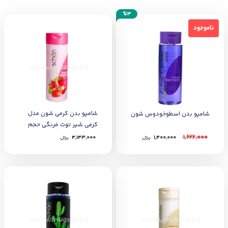
%14
ناموجود
ناموجود
شامپو بدن کرمی شون مدل
شامپو بدن اسطوخودوس شون
کرمی شیر توت فرنگی حجم
300 میل
1,622,000
1,400,000
﷼
4,143,000
﷼