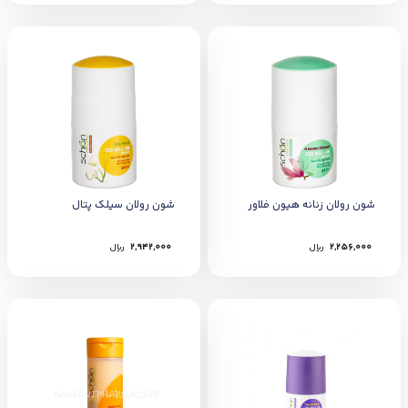
شون رولان زنانه هيون فلاور
شون رولان سيلک پتال
2,256,000
﷼
2,942,000
﷼