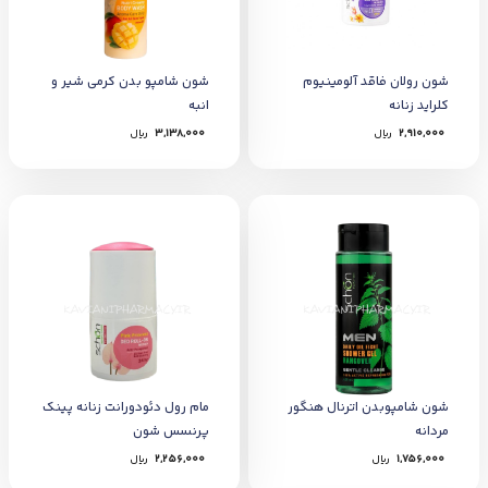
شون رولان فاقد آلومينيوم
شون شامپو بدن کرمی شیر و
کلرايد زنانه
انبه
2,910,000
﷼
3,138,000
﷼
شون شامپوبدن اترنال هنگور
مام رول دئودورانت زنانه پینک
مردانه
پرنسس شون
1,756,000
﷼
2,256,000
﷼