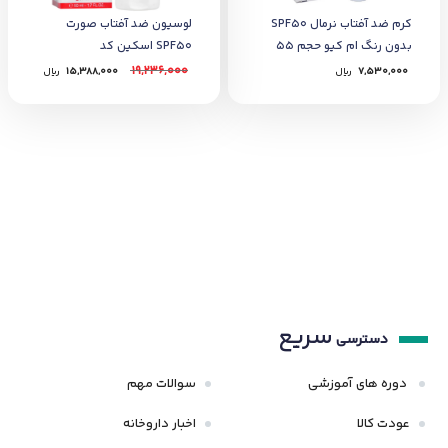
کرم ضد آفتاب نرمال SPF50
لوسیون ضد آفتاب صورت
بدون رنگ ام کیو حجم 55
SPF50 اسکین کد
میلی
19,236,000
7,530,000
﷼
15,388,000
﷼
سریع
دسترسی
دوره های آموزشی
سوالات مهم
عودت کالا
اخبار داروخانه