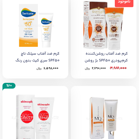
ناموجود
ناموجود
کرم ضد آفتاب روشن‌کننده
کرم ضد آفتاب سیلک تاچ
کرم‌پودری SPF50 بژ روشن
SPF50 سری کیت بدون رنگ
3,986,000
2,790,000
﷼
6,598,000
﷼
%20