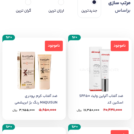
مرتب سازی
براساس
جدیدترین
ارزان ترین
گران ترین
%30
%20
ناموجود
ناموجود
ناموجود
ناموجود
ضد آفتاب آلپاین وایت SPF50
ضد آفتاب کرم‌ پودری
اسکین کد
MAQUISUN رنگ بژ ابریشمی
سان سیف 40 میل
5,650,000
20,438,000
16,350,000
﷼
3,955,000
﷼
%30
%30
ناموجود