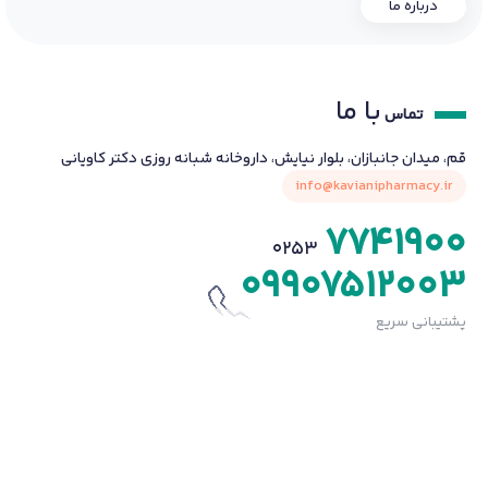
درباره ما
با ما
تماس
قم، میدان جانبازان، بلوار نیایش، داروخانه شبانه روزی دکتر کاویانی
info@kavianipharmacy.ir
7741900
0253
09907512003
پشتیبانی سریع