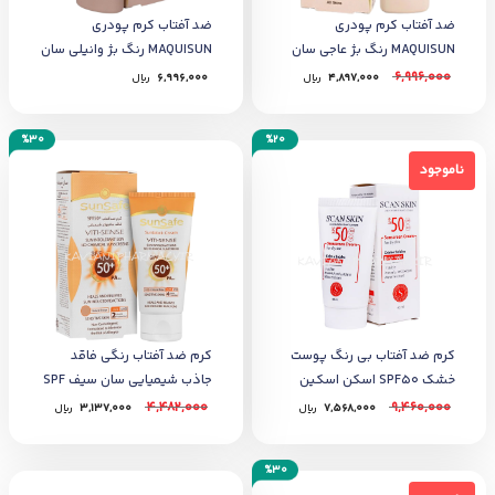
ضد آفتاب کرم‌ پودری
ضد آفتاب کرم‌ پودری
MAQUISUN رنگ بژ عاجی سان
MAQUISUN رنگ بژ وانیلی سان
سیف 40 میل
سیف 40 میل
6,996,000
4,897,000
﷼
6,996,000
﷼
%30
%20
ناموجود
ناموجود
کرم ضد آفتاب بی رنگ پوست
کرم ضد آفتاب رنگی فاقد
خشک SPF50 اسکن اسکین
جاذب شیمیایی سان سیف SPF
40 میل
50 بژطبیعی
4,482,000
9,460,000
7,568,000
﷼
3,137,000
﷼
%30