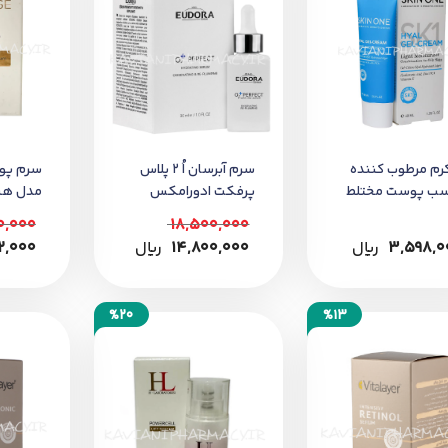
رم مرطوب کننده
سرم آبرسان اُ 2 پلاس
سرم پ
سب پوست مختلط
پرفکت ادورامکس
مدل هیا
رب اسکین وان
حجم 30 میل
0,000
18,500,000
3,598,0
﷼
14,800,000
﷼
2,000
%20
%13