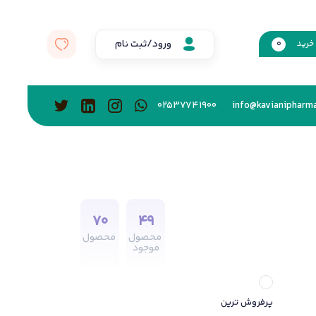
ورود/ثبت نام
خرید
0
02537741900
info@kavianipharma
70
49
محصول
محصول
موجود
پرفروش ترین