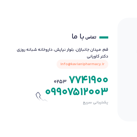
با ما
تماس
قم، میدان جانبازان، بلوار نیایش، داروخانه شبانه روزی
دکتر کاویانی
info@kavianipharmacy.ir
7741900
0253
09907512003
پشتیبانی سریع