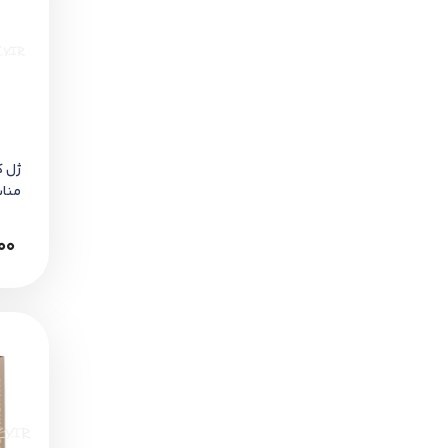
ژل ک
منا
تا چ
00