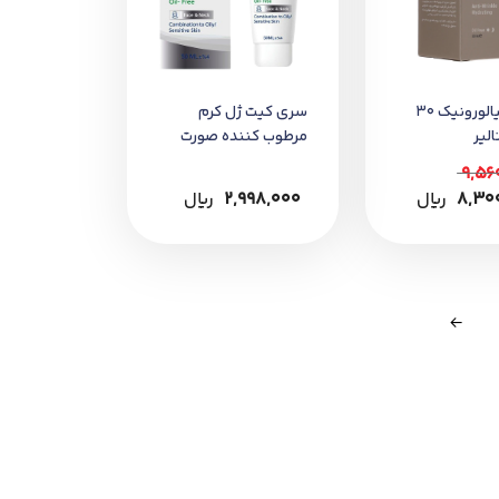
سرم هیالورونیک 30
سری کیت ژل کرم
لیر
مرطوب کننده صورت
پوست مختلط و چرب
9,56
50 میل
8,30
﷼
2,998,000
﷼
←