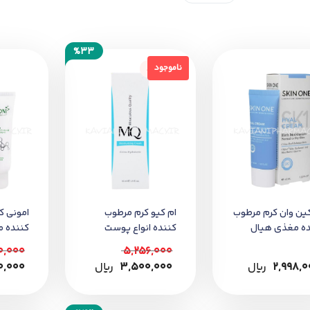
%33
ناموجود
ناموجود
ن وان کرم مرطوب
ام کیو کرم مرطوب
امونی ک
ده مغذی هیال
کننده انواع پوست
کننده 
ت نرمال تا خشک
چرب و م
0,000
5,256,000
2,998,0
﷼
3,500,000
﷼
0,000