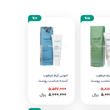
%10
%15
رم مرطوب
امونی کرم مرطوب
مناسب پوست
کننده مناسب پوست
ستعد آکنه
خشک و دارای چروک
5,567,000
5,88
5,00
﷼
5,000,000
﷼