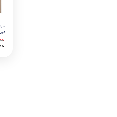
میل
000
00