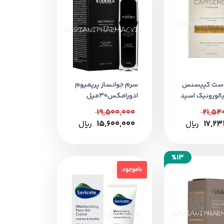
وست کپیسنس
سرم جوانساز پریمیوم
لورونیک اسید
ادورامکس30میل
19,500,000
21,54
17,23
﷼
15,600,000
﷼
%13
ناموجود
ناموجود