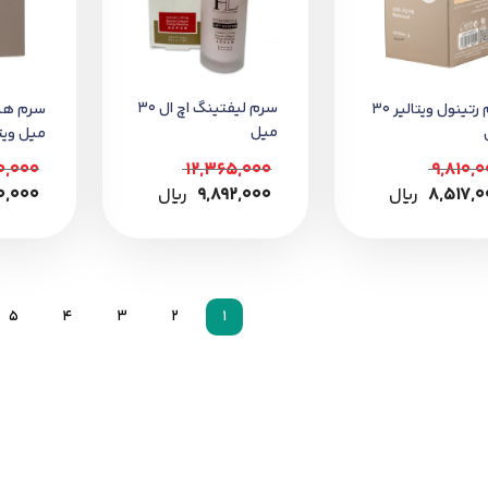
سرم لیفتینگ اچ ال 30
سرم رتینول ویتالیر 30
میل
میل ویتا
0,000
12,365,000
9,810,
8,517,0
﷼
9,892,000
﷼
0,000
5
4
3
2
1