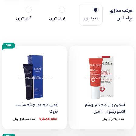
مرتب سازی
براساس
جدیدترین
ارزان ترین
گران ترین
%13
اسکین وان کرم دور چشم
امونی کرم دور چشم مناسب
اکتیو رتینول 20 میل
چروک
7,550,000
3,598,000
﷼
6,550,000
﷼