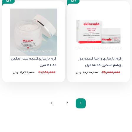
%20
%20
کرم بازسازی و احیا کننده دور
کرم بازسازی‌کننده شب اسکین
چشم اسکین کد 15 میل
کد 50 میل
27,180,000
25,000,000
20,000,000
﷼
21,744,000
﷼
←
2
1