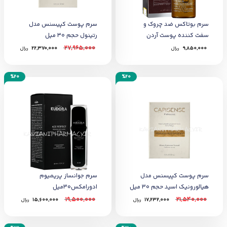
سرم بوتاکس ضد چروک و
سرم پوست کپیسنس مدل
سفت کننده پوست آردن
رتینول حجم 30 میل
اکسپرتیج
27,965,000
9,850,000
﷼
22,370,000
﷼
%20
%20
سرم پوست کپیسنس مدل
سرم جوانساز پریمیوم
هیالورونیک اسید حجم 30 میل
ادورامکس30میل
19,500,000
21,540,000
17,232,000
﷼
15,600,000
﷼