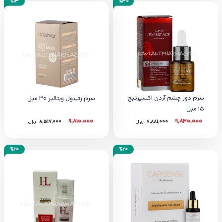
%13
%30
سرم دور چشم آردن اکسپرتیج
سرم رتینول ویتالیر 30 میل
15 میل
9,810,000
9,830,000
6,881,000
﷼
8,517,000
﷼
%20
%20