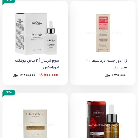
%20
ژل دور چشم درماسیف ۲۰
سرم آبرسان اُ 2 پلاس پرفکت
میلی لیتر
ادورامکس
18,500,000
2,790,000
﷼
14,800,000
﷼
%20