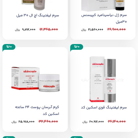
سرم ژل نیاسینامید کپیسنس
سرم لیفتینگ اچ ال 30 میل
30میل
12,365,000
26,900,000
21,520,000
﷼
9,892,000
﷼
%20
%20
کرم آبرسان پوست 24 ساعته
سرم لیفتینگ قوی اسکین کد
اسکین کد
32,460,000
26,140,000
20,912,000
﷼
25,968,000
﷼