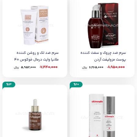
سرم ضد چروک و سفت کننده
سرم ضد لک و روشن کننده
پوست مزولیفت آردن
ملانیا وایت درمال فوکوس 40
اکسپرتیج 40 میل
میل
7,440,000
8,950,000
6,265,000
﷼
5,952,000
﷼
%13
%20