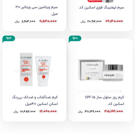
سرم ویتامین سی ویتالیر 30
سرم لیفتینگ قوی اسکین کد
میل
9,540,000
26,140,000
20,912,000
﷼
8,283,000
﷼
%13
%20
کرم روز سلول ساز SPF 15
کرم ضدآفتاب و ضدلک بی‌رنگ
اسکین کد
اسکن اسکین 40میل
12,060,000
45,164,000
36,132,000
﷼
10,452,000
﷼