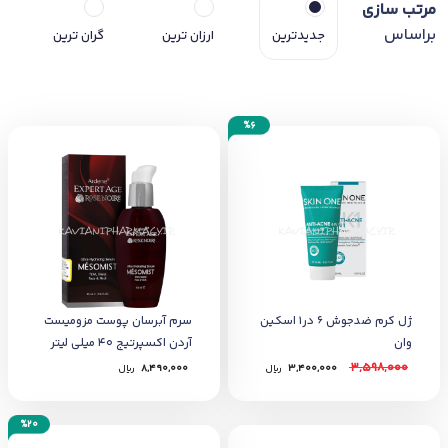
مرتب سازی
براساس
جدیدترین
ارزان ترین
گران ترین
%6
ژل کرم ضدجوش 6 در1 اسکین
سرم آبرسان پوست مزومیست
وان
آردن اکسپرتیج 40 میلی لیتر
3,598,000
3,400,000
﷼
8,490,000
﷼
%20