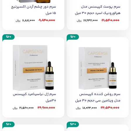
سرم پوست کپیسنس مدل
سرم دور چشم آردن اکسپرتیج
هیالورونیک اسید حجم 30 میل
15 میل
9,830,000
21,540,000
17,232,000
﷼
6,881,000
﷼
%20
%20
سرم روشن کننده کپیسنس
سرم ژل نیاسینامید کپیسنس
مدل ویتامین سی حجم 30 میل
30میل
26,900,000
22,530,000
18,024,000
﷼
21,520,000
﷼
%20
%30