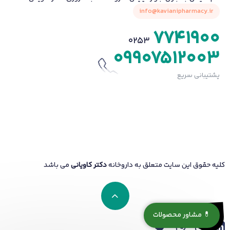
info@kavianipharmacy.ir
7741900
0253
09907512003
پشتیبانی سریع
کلیه حقوق این سایت متعلق به داروخانه
دکتر کاویانی
می باشد
💊 مشاور محصولات