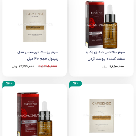
سرم بوتاکس ضد چروک و
سرم پوست کپیسنس مدل
سفت کننده پوست آردن
رتینول حجم 30 میل
اکسپرتیج
27,965,000
9,850,000
﷼
22,370,000
﷼
%30
%20