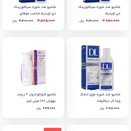
شامپو ضد شوره سیکلوزینک
شامپو ضد شوره سیکلوزینک
جی اویدرم
دی اویدرم مناسب موهای
خشک ۲۵۰ میل
3,585,000
4,650,000
4,120,000
﷼
3,300,000
﷼
شامپو ضد شوره موی خشک
شامپو کتوکونازول 2 درصد
ویتا کر درمالیفت
بهوزان 100 میلی لیتر
2,980,000
﷼
2,217,000
﷼