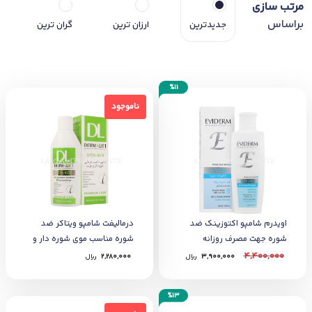
مرتب سازی
براساس
جدیدترین
ارزان ترین
گران ترین
%11
ناموجود
ناموجود
اویدرم شامپو اکتوزینک ضد
درمالیفت شامپو ویتاکر ضد
شوره جهت مصرف روزانه
شوره مناسب موی شوره دار و
چرب
4,400,000
3,900,000
﷼
2,280,000
﷼
%13
ناموجود