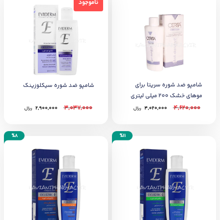
ناموجود
ناموجود
شامپو ضد شوره سریتا برای
شامپو ضد شوره سیکلوزینک
موهای خشک 200 میلی لیتری
3,037,000
4,620,000
4,020,000
﷼
2,900,000
﷼
%8
%11