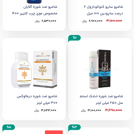
شامپو ساپو کتوکونازول 2
شامپو ضد شوره آقایان
درصد ساپونین 100 میل
مخصوص موی چرب کلییر ۴۰۰
میلی‌لیتر
3,100,000
2,900,000
﷼
2,530,000
﷼
%11
شامپو ضد شوره خشک استم
شامپو ضد شوره درمالوکس
سل 250 میلی لیتر
300 میلی‌ لیتر
3,490,000
3,100,000
﷼
3,643,000
﷼
%5
%13