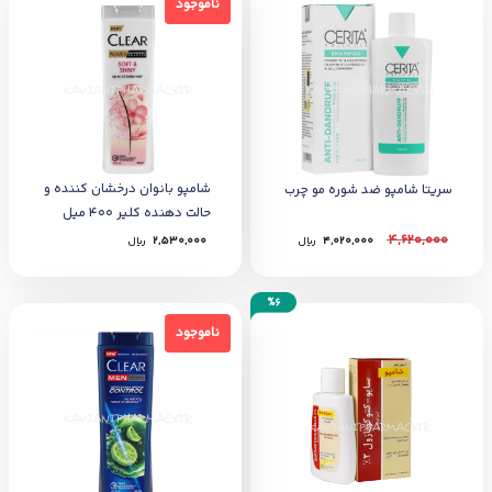
ناموجود
شامپو بانوان درخشان کننده و
سریتا شامپو ضد شوره مو چرب
حالت دهنده کلیر 400 میل
4,620,000
4,020,000
﷼
2,530,000
﷼
%6
ناموجود
ناموجود