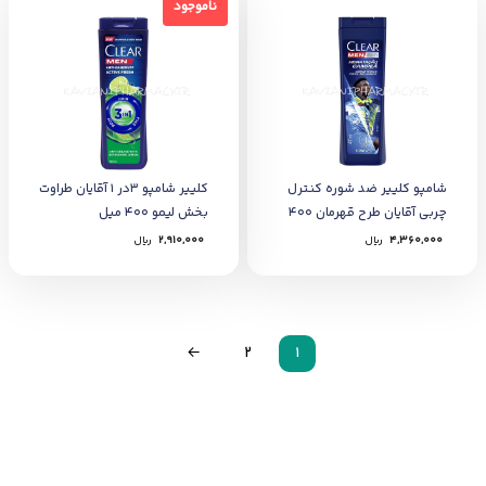
ناموجود
ناموجود
شامپو کلییر ضد شوره کنترل
کلییر شامپو 3در 1 آقایان طراوت
چربی آقایان طرح قهرمان 400
بخش لیمو 400 میل
میل
4,360,000
﷼
2,910,000
﷼
←
2
1