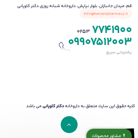
قم، میدان جانبازان، بلوار نیایش، داروخانه شبانه روزی دکتر کاویانی
info@kavianipharmacy.ir
7741900
0253
09907512003
پشتیبانی سریع
کلیه حقوق این سایت متعلق به داروخانه
دکتر کاویانی
می باشد
💊 مشاور محصولات