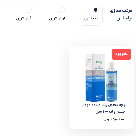
مرتب سازی
براساس
جدیدترین
ارزان ترین
گران ترین
ناموجود
ناموجود
وچه محلول پاک کننده دوفاز
چشم و لب 100 میل
1,980,000
﷼