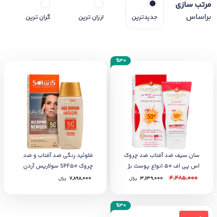
مرتب سازی
براساس
جدیدترین
ارزان ترین
گران ترین
%30
سان سیف ضد آفتاب ضد چروک
فلوئید رنگی ضد آفتاب و ضد
اس پی اف 50 انواع پوست بژ
چروک SPF50 سولاریس آردن
طبیعی
75 میل بژ طبیعی
4,485,000
3,139,000
﷼
7,898,000
﷼
%30
ناموجود