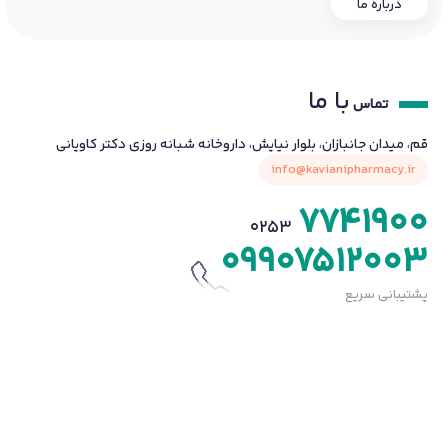
درباره ما
با ما
تماس
قم، میدان جانبازان، بلوار نیایش، داروخانه شبانه روزی دکتر کاویانی
info@kavianipharmacy.ir
7741900
0253
09907512003
پشتیبانی سریع