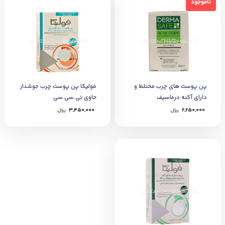
ناموجود
پن پوست های چرب مختلط و
فولیکا پن پوست چرب جوشدار
دارای آکنه درماسیف
حاوی تی سی سی
2,250,000
﷼
3,450,000
﷼