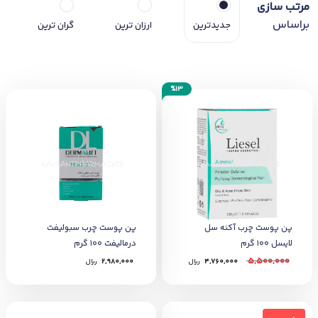
مرتب سازی
براساس
جدیدترین
ارزان ترین
گران ترین
%13
پن پوست چرب آکنه سل
پن پوست چرب سبولیفت
لایسل 100 گرم
درمالیفت ۱۰۰ گرم
5,500,000
4,760,000
﷼
2,980,000
﷼
ناموجود