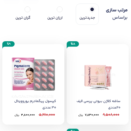
مرتب سازی
براساس
جدیدترین
ارزان ترین
گران ترین
%9
%18
ساشه کلاژن بیوتی پرسی لایف
کپسول پیگمادرم یوروویتال
20عددی
30 عددی
5,280,000
9,508,000
7,830,000
﷼
4,800,000
﷼