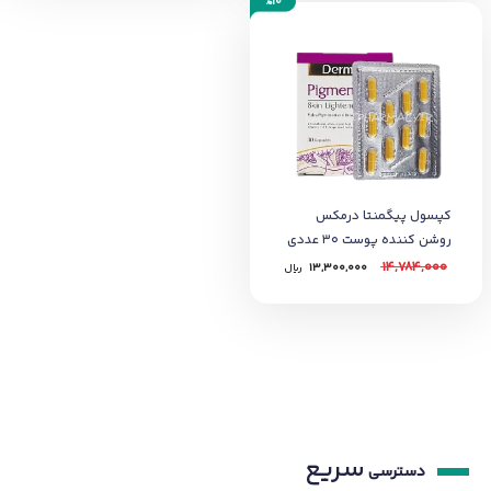
%10
کپسول پیگمنتا درمکس
روشن کننده پوست 30 عددی
14,784,000
13,300,000
﷼
سریع
دسترسی