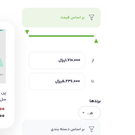
بر اساس قیمت
از
تا
پن 
سل لای
برندها
00
هر برندی
00
بر اساس دسته بندی