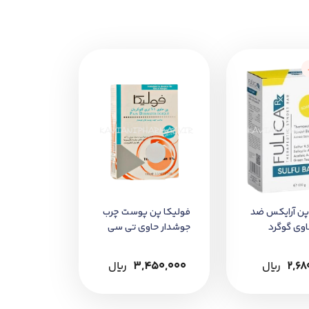
پن آرایکس ضد
فولیکا پن پوست چرب
وی گوگرد
جوشدار حاوی تی سی
سی
2,68
﷼
3,450,000
﷼