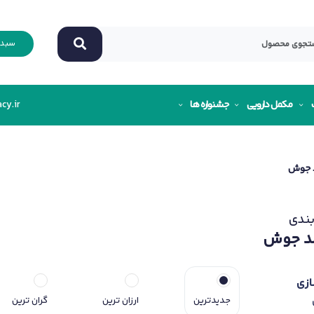
سبد 
مکمل دارویی
جشنواره ها
cy.ir
 جوش
ندی
د جوش
ازی
جدیدترین
ارزان ترین
گران ترین