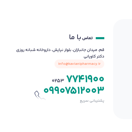
با ما
تماس
قم، میدان جانبازان، بلوار نیایش، داروخانه شبانه روزی
دکتر کاویانی
info@kavianipharmacy.ir
7741900
0253
09907512003
پشتیبانی سریع