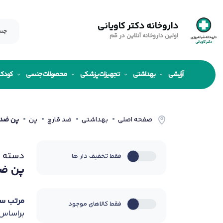
داروخانه دکتر کاویانی
اولین داروخانه آنلاین در قم
آرایشی
بهداشتی
تجهیزات پزشکی
محصولات جنسی
کودک
صفحه اصلی
بهداشتی
ضد قارچ
پن
پن ضد
دسته ب
فقط تخفیف دار ها
پن ض
مرتب س
فقط کالاهای موجود
براساس