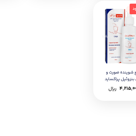
جود
د
 شوینده صورت و
بنزوئیل پراکساید
راگ
4,215,0
﷼