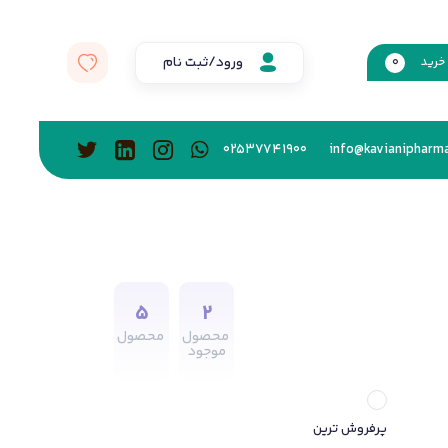
ورود/ثبت نام
خرید
0
02537741900
info@kavianipharma
5
2
محصول
محصول
موجود
پرفروش ترین