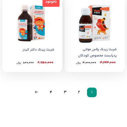
ناموجود
ناموجود
شربت زینک پلاس مولتی
شربت زینک دکتر کیدز
پدیابست مخصوص کودکان
150 میل
2,750,000
3,223,000
3,000,000
﷼
800,000
﷼
←
4
3
2
1