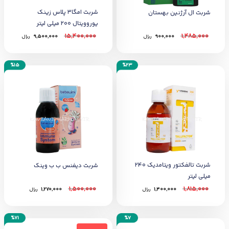
شربت امگا3 پلاس زینک
شربت ال آرژنین بهستان
یوروویتال 200 میلی لیتر
15,400,000
1,485,000
900,000
﷼
9,500,000
﷼
%15
%23
شربت تالفکتور ویتامدیک 240
شربت دیفنس ب ب وینک
میلی لیتر
1,500,000
1,815,000
1,400,000
﷼
1,270,000
﷼
%71
%7