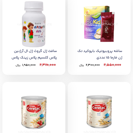
ساشه پروبیوتیک بایوکید تک
سافت ژل گروث ژل ال آرژنین
ژن فارما 15 عددی
پلاس کلسیم پلاس زینک پلاس
ویتامین D3 دانا 60 عدد
2,370,000
2,550,000
2,300,000
﷼
1,950,000
﷼