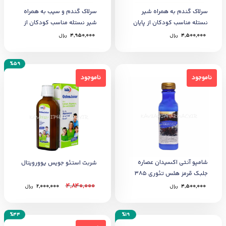
سرلاک گندم به همراه شیر
سرلاک گندم و سیب به همراه
نستله مناسب کودکان از پایان
شیر نستله مناسب کودکان از
7 ماهگی ۴۰۰ گرمی
پایان 7 ماهگی 400 گرمی
4,500,000
﷼
4,950,000
﷼
%59
ناموجود
ناموجود
ناموجود
ناموجود
شامپو آنتی اکسیدان عصاره
شربت استئو جویس یوورویتال
جلبک قرمز هلس تئوری 385
میل
4,840,000
4,500,000
﷼
2,000,000
﷼
%44
%19