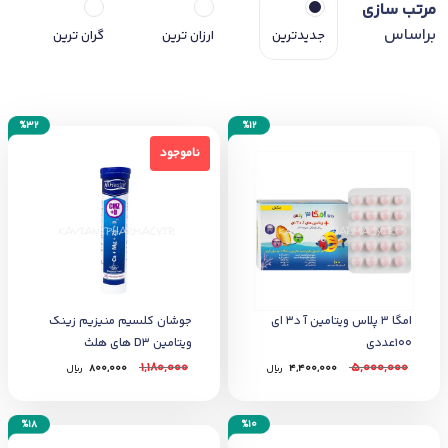
مرتب سازی
براساس
جدیدترین
ارزان ترین
گران ترین
%32
%12
ناموجود
ناموجود
امگا 3 پلاس ویتامین آ د3 ای
جوشان کلسیم منیزیم زینک
100عددی
ویتامین D3 های هلث
1,180,000
5,000,000
4,400,000
﷼
800,000
﷼
%18
%10