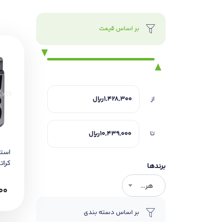
بر اساس قیمت
از
تا
است
کرات
برندها
خشک
هر برندی
00
بر اساس دسته بندی