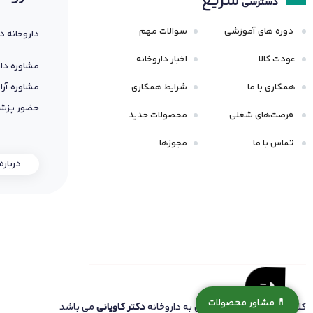
سریع
دسترسی
دوره های آموزشی
سوالات مهم
داروخانه د
عودت کالا
اخبار داروخانه
مشاوره دار
همکاری با ما
شرایط همکاری
مشاوره آرا
حضور پزشک
فرصت‌های شغلی
محصولات جدید
تماس با ما
مجوزها
درباره
💊 مشاور محصولات
کلیه حقوق این سایت متعلق به داروخانه
دکتر کاویانی
می باشد