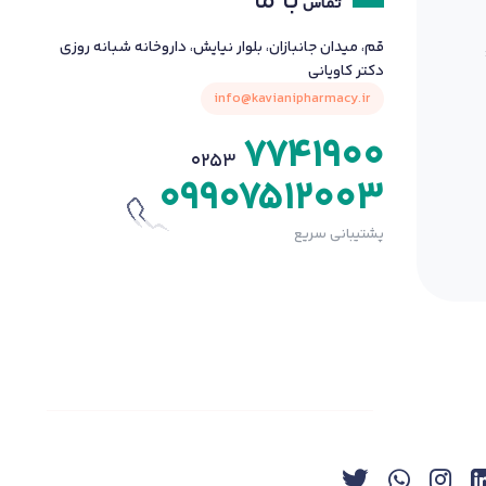
با ما
تماس
قم، میدان جانبازان، بلوار نیایش، داروخانه شبانه روزی
دکتر کاویانی
info@kavianipharmacy.ir
7741900
0253
09907512003
پشتیبانی سریع