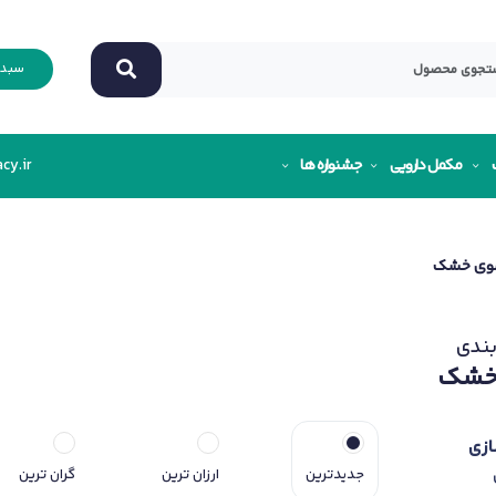
سبد 
مکمل دارویی
جشنواره ها
cy.ir
وی خشک
ندی
خشک
ازی
جدیدترین
ارزان ترین
گران ترین