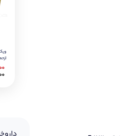
ویکت
ازحم
آنجلو 150
00
000
داروخا