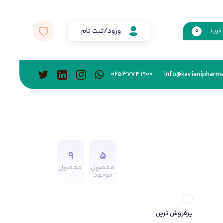
ورود/ثبت نام
خرید
0
02537741900
info@kavianipharma
9
5
محصول
محصول
موجود
پرفروش ترین