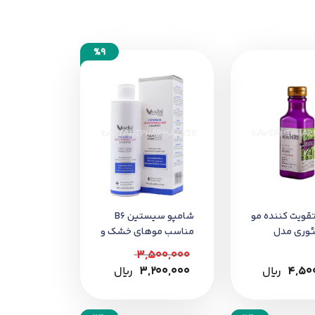
%9
قویت کننده مو
شامپو سیستین B6
وری مدل
مناسب موهای خشک و
385 میل
نرمال وچه 250 میل
3,500,000
4,50
﷼
3,200,000
﷼