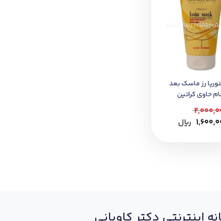
وریا رز ماسک بعد
ام حاوی کراتین
 میل
2,000,0
1,600,
﷼
نه اینترنتی دکتر کاویانی