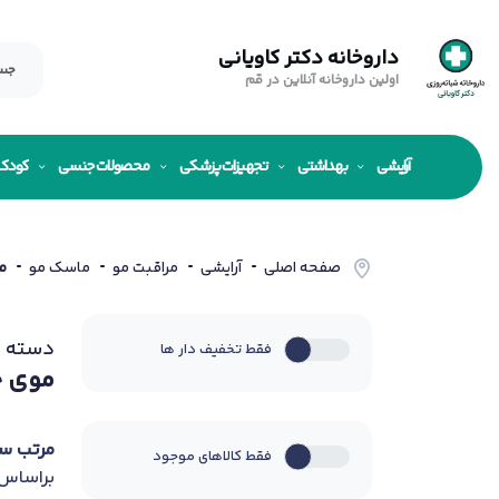
داروخانه دکتر کاویانی
اولین داروخانه آنلاین در قم
آرایشی
بهداشتی
تجهیزات پزشکی
محصولات جنسی
کودک
صفحه اصلی
آرایشی
مراقبت مو
ماسک مو
م
دسته ب
فقط تخفیف دار ها
موی 
مرتب س
فقط کالاهای موجود
براساس