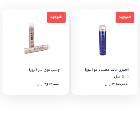
ناموجود
ناموجود
ناموجود
ناموجود
اسپري حالت دهنده مو آلبورا
چسب موی سر آلبورا
500 ميل
3,507,000
﷼
2,604,000
﷼