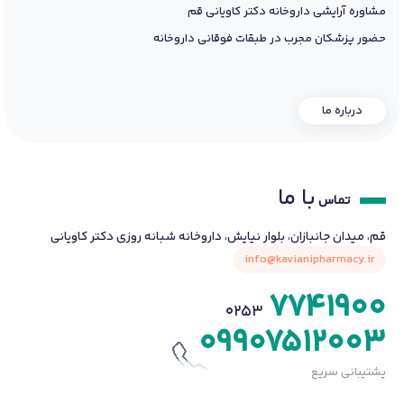
مشاوره آرایشی داروخانه دکتر کاویانی قم
حضور پزشکان مجرب در طبقات فوقانی داروخانه
درباره ما
با ما
تماس
قم، میدان جانبازان، بلوار نیایش، داروخانه شبانه روزی دکتر کاویانی
info@kavianipharmacy.ir
7741900
0253
09907512003
پشتیبانی سریع