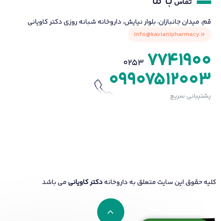
با ما
تماس
قم، میدان جانبازان، بلوار نیایش، داروخانه شبانه روزی دکتر کاویانی
info@kavianipharmacy.ir
7741900
0253
09907512003
پشتیبانی سریع
کلیه حقوق این سایت متعلق به داروخانه
دکتر کاویانی
می باشد