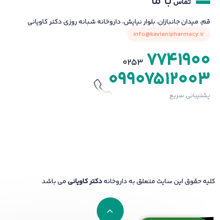
با ما
تماس
قم، میدان جانبازان، بلوار نیایش، داروخانه شبانه روزی دکتر کاویانی
info@kavianipharmacy.ir
7741900
0253
09907512003
پشتیبانی سریع
کلیه حقوق این سایت متعلق به داروخانه
دکتر کاویانی
می باشد