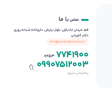
با ما
تماس
قم، میدان جانبازان، بلوار نیایش، داروخانه شبانه روزی
دکتر کاویانی
info@kavianipharmacy.ir
7741900
0253
09907512003
پشتیبانی سریع