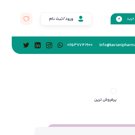
ورود/ثبت نام
خرید
0
02537741900
info@kavianipharma
پرفروش ترین