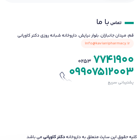
با ما
تماس
قم، میدان جانبازان، بلوار نیایش، داروخانه شبانه روزی دکتر کاویانی
info@kavianipharmacy.ir
7741900
0253
09907512003
پشتیبانی سریع
کلیه حقوق این سایت متعلق به داروخانه
دکتر کاویانی
می باشد