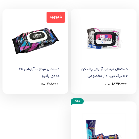
ناموجود
ناموجود
دستمال مرطوب آرايش پاک کن
دستمال مرطوب آرایشی 60
50 برگ درب دار مخصوص
عددی بانیو
پوست خشک و نرمال نینو
1,933,000
﷼
708,000
﷼
%28