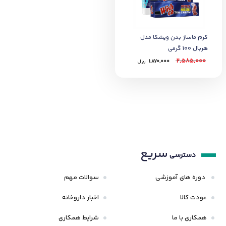
کرم ماساژ بدن ویشکا مدل
هربال 100 گرمی
2,585,000
1,870,000
﷼
سریع
دسترسی
دوره های آموزشی
سوالات مهم
عودت کالا
اخبار داروخانه
همکاری با ما
شرایط همکاری