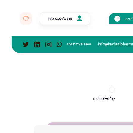
ورود/ثبت نام
خرید
0
02537741900
info@kavianipharma
پرفروش ترین