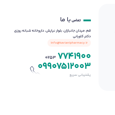
با ما
تماس
قم، میدان جانبازان، بلوار نیایش، داروخانه شبانه روزی
دکتر کاویانی
info@kavianipharmacy.ir
7741900
0253
09907512003
پشتیبانی سریع