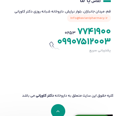
با ما
تماس
قم، میدان جانبازان، بلوار نیایش، داروخانه شبانه روزی دکتر کاویانی
info@kavianipharmacy.ir
7741900
0253
09907512003
پشتیبانی سریع
کلیه حقوق این سایت متعلق به داروخانه
دکتر کاویانی
می باشد