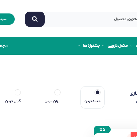
سبد 
مکمل دارویی
جشنواره ها
cy.ir
ازی
جدیدترین
ارزان ترین
گران ترین
%5