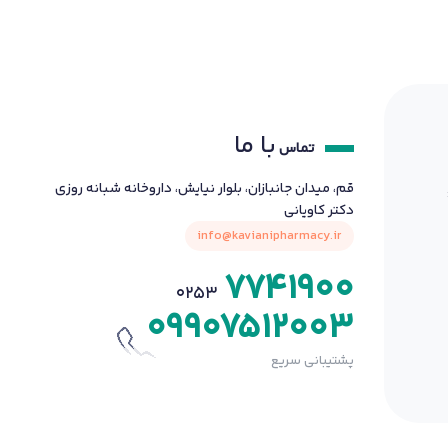
با ما
تماس
قم، میدان جانبازان، بلوار نیایش، داروخانه شبانه روزی
دکتر کاویانی
info@kavianipharmacy.ir
7741900
0253
09907512003
پشتیبانی سریع