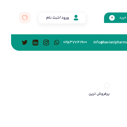
ورود/ثبت نام
خرید
0
02537741900
info@kavianipharma
پرفروش ترین