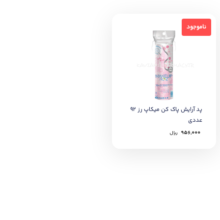
ناموجود
ناموجود
پد آرایش پاک کن میکاپ رز 92
عددی
956,000
﷼