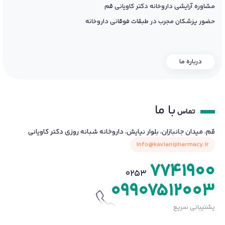
مشاوره آرایشی داروخانه دکتر کاویانی قم
حضور پزشکان مجرب در طبقات فوقانی داروخانه
درباره ما
با ما
تماس
قم، میدان جانبازان، بلوار نیایش، داروخانه شبانه روزی دکتر کاویانی
info@kavianipharmacy.ir
7741900
0253
09907512003
پشتیبانی سریع