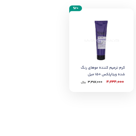
%20
کرم ترمیم کننده موهای رنگ
شده ویتاپلکس 150 میل
4,234,000
3,387,000
﷼