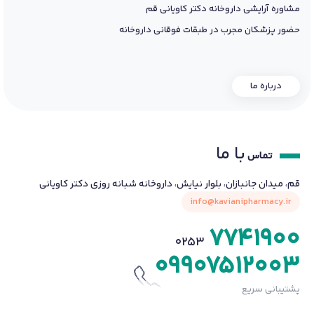
مشاوره آرایشی داروخانه دکتر کاویانی قم
حضور پزشکان مجرب در طبقات فوقانی داروخانه
درباره ما
با ما
تماس
قم، میدان جانبازان، بلوار نیایش، داروخانه شبانه روزی دکتر کاویانی
info@kavianipharmacy.ir
7741900
0253
09907512003
پشتیبانی سریع