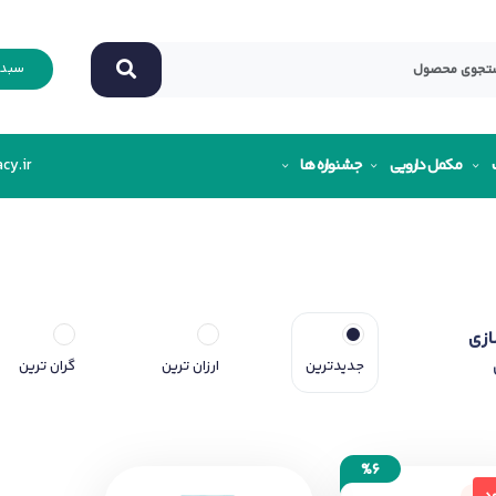
سبد 
مکمل دارویی
جشنواره ها
cy.ir
ازی
جدیدترین
ارزان ترین
گران ترین
%6