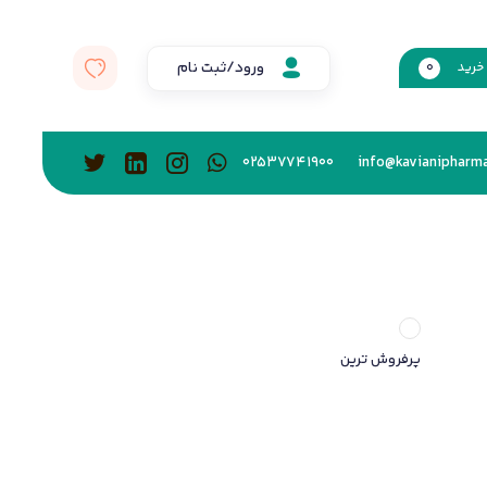
ورود/ثبت نام
خرید
0
02537741900
info@kavianipharma
پرفروش ترین