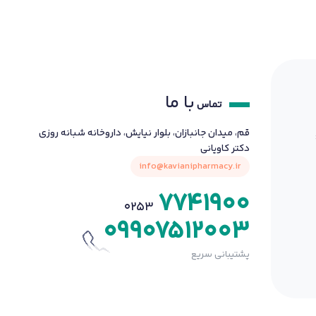
با ما
تماس
قم، میدان جانبازان، بلوار نیایش، داروخانه شبانه روزی
دکتر کاویانی
info@kavianipharmacy.ir
7741900
0253
09907512003
پشتیبانی سریع