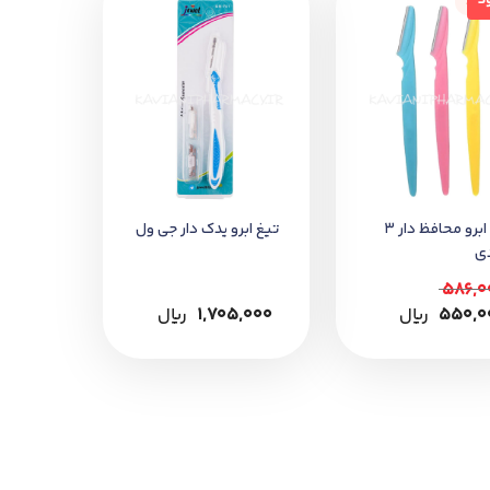
جود
د
تیغ ابرو محافظ دار 3
تیغ ابرو یدک دار جی ول
ی
586,0
550,0
﷼
1,705,000
﷼