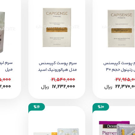
 پوست کپیسنس
سرم پوست کپیسنس
میل
مدل رتینول حجم 30
مدل هیالورونیک اسید
حجم 30 میل
5,000
21,540,000
27,965,0
22,370,0
﷼
17,232,000
﷼
2,000
%16
%10