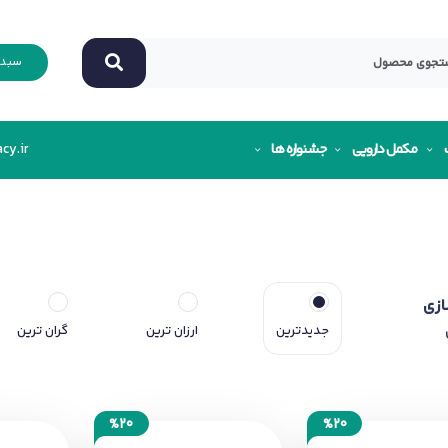
سبد 
مکمل دارویی
جشنواره ها
cy.ir
ازی
جدیدترین
ارزان ترین
گران ترین
%20
%20