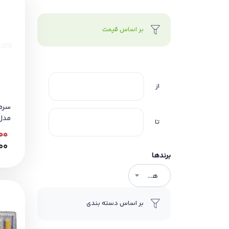
بر اساس قیمت
از
سرم
تا
میل
00
00
برندها
هر برندی
بر اساس دسته بندی