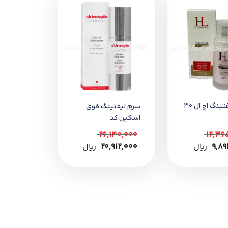
سرم لیفتینگ اچ ال 30
سرم لیفتینگ قوی
اسکین کد
26,140,000
12,36
9,89
﷼
20,912,000
﷼