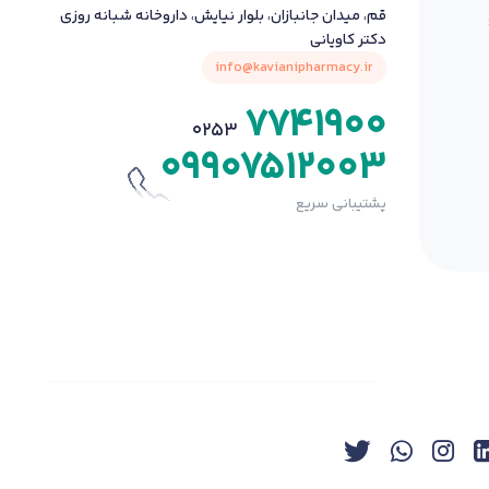
قم، میدان جانبازان، بلوار نیایش، داروخانه شبانه روزی
دکتر کاویانی
info@kavianipharmacy.ir
7741900
0253
09907512003
پشتیبانی سریع