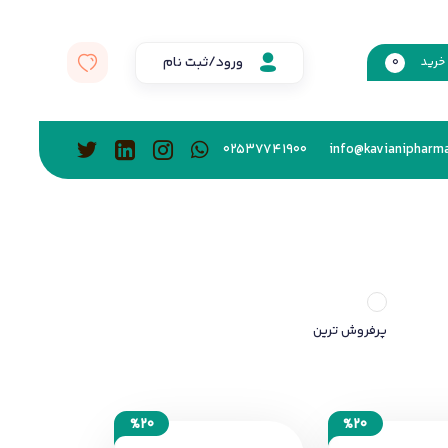
ورود/ثبت نام
خرید
0
02537741900
info@kavianipharma
پرفروش ترین
%20
%20