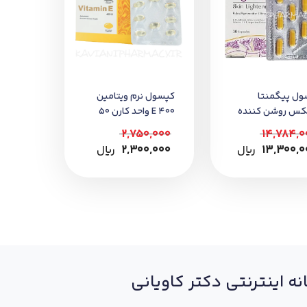
ول پیگمنتا
کپسول نرم ویتامین
کس روشن کننده
400 E واحد کارن 50
 عددی
عددی
2,750,000
14,784,0
13,300,0
﷼
2,300,000
﷼
نه اینترنتی دکتر کاویانی