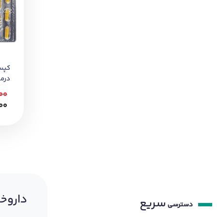
کپس
درم
پوست 30
00
00
داروخا
سریع
دسترسی