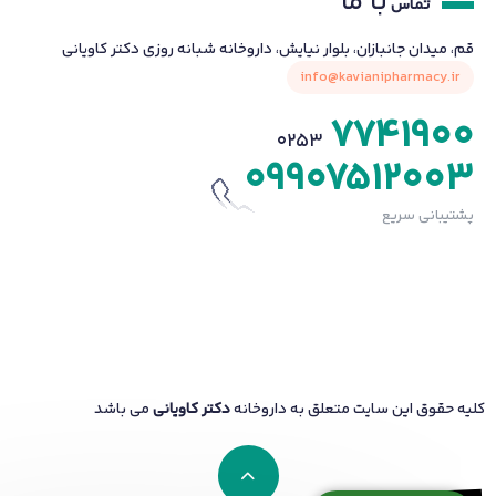
با ما
تماس
قم، میدان جانبازان، بلوار نیایش، داروخانه شبانه روزی دکتر کاویانی
info@kavianipharmacy.ir
7741900
0253
09907512003
پشتیبانی سریع
کلیه حقوق این سایت متعلق به داروخانه
دکتر کاویانی
می باشد