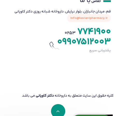
با ما
تماس
قم، میدان جانبازان، بلوار نیایش، داروخانه شبانه روزی دکتر کاویانی
info@kavianipharmacy.ir
7741900
0253
09907512003
پشتیبانی سریع
کلیه حقوق این سایت متعلق به داروخانه
دکتر کاویانی
می باشد