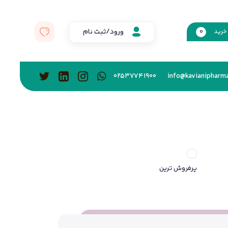
ورود/ثبت نام
خرید
0
02537741900
info@kavianipharma
پرفروش ترین