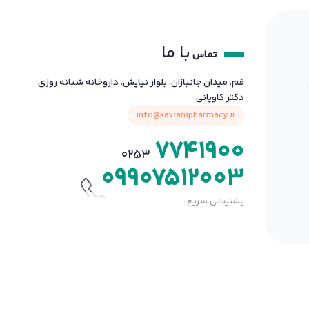
با ما
تماس
قم، میدان جانبازان، بلوار نیایش، داروخانه شبانه روزی
دکتر کاویانی
info@kavianipharmacy.ir
7741900
0253
09907512003
پشتیبانی سریع