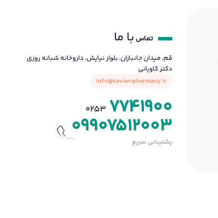
با ما
تماس
قم، میدان جانبازان، بلوار نیایش، داروخانه شبانه روزی
دکتر کاویانی
info@kavianipharmacy.ir
7741900
0253
09907512003
پشتیبانی سریع