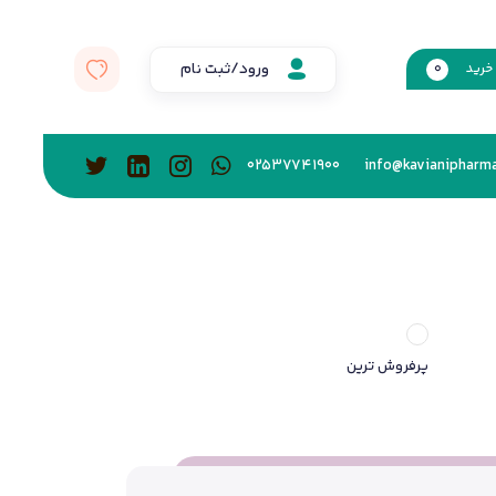
ورود/ثبت نام
خرید
0
02537741900
info@kavianipharma
پرفروش ترین