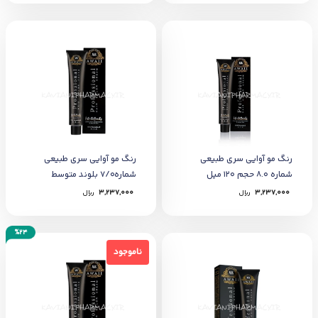
رنگ مو آوایی سری طبیعی
رنگ مو آوایی سری طبیعی
شماره 8.0 حجم 120 میل
شماره7/0 بلوند متوسط
3,237,000
﷼
3,237,000
﷼
%24
ناموجود
ناموجود