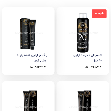
ناموجود
ناموجود
اکسیدان 6 درصد آوایی
رنگ مو آوایی 8/00 بلوند
180میل
روشن قوی
356,000
﷼
3,237,000
﷼