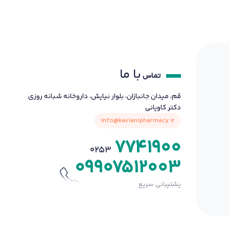
با ما
تماس
قم، میدان جانبازان، بلوار نیایش، داروخانه شبانه روزی
دکتر کاویانی
info@kavianipharmacy.ir
7741900
0253
09907512003
پشتیبانی سریع