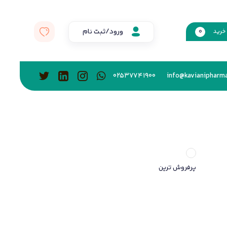
ورود/ثبت نام
خرید
0
02537741900
info@kavianipharma
پرفروش ترین