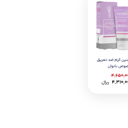
نين کرم ضد تعريق
وص بانوان
4,650,0
4,310,0
﷼