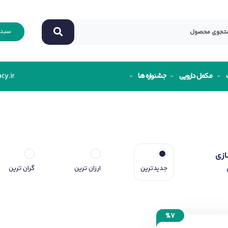
سبد 
مکمل دارویی
جشنواره ها
cy.ir
ازی
جدیدترین
ارزان ترین
گران ترین
%7