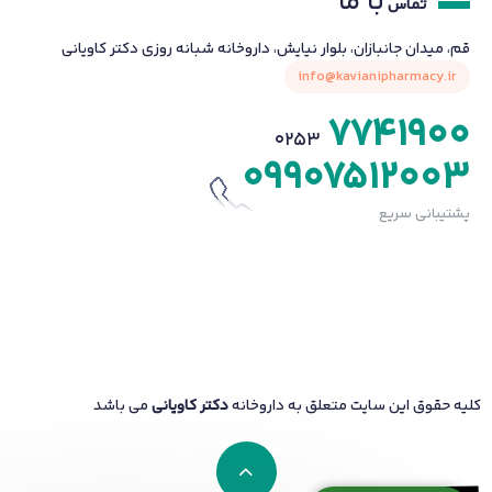
با ما
تماس
قم، میدان جانبازان، بلوار نیایش، داروخانه شبانه روزی دکتر کاویانی
info@kavianipharmacy.ir
7741900
0253
09907512003
پشتیبانی سریع
کلیه حقوق این سایت متعلق به داروخانه
دکتر کاویانی
می باشد