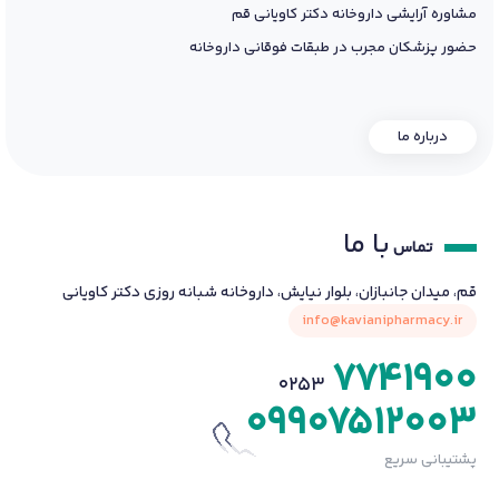
مشاوره آرایشی داروخانه دکتر کاویانی قم
حضور پزشکان مجرب در طبقات فوقانی داروخانه
درباره ما
با ما
تماس
قم، میدان جانبازان، بلوار نیایش، داروخانه شبانه روزی دکتر کاویانی
info@kavianipharmacy.ir
7741900
0253
09907512003
پشتیبانی سریع