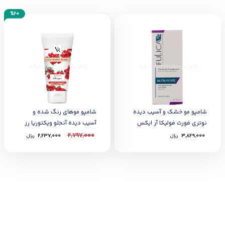
%20
شامپو مو خشک و آسیب دیده
شامپو موهای رنگ شده و
نوتری فورت فولیکا آر ایکس
آسیب دیده آنجلو ویکتوریا رز
2,797,000
3,829,000
﷼
2,237,000
﷼