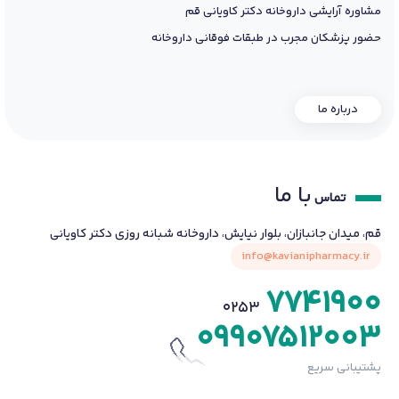
مشاوره آرایشی داروخانه دکتر کاویانی قم
حضور پزشکان مجرب در طبقات فوقانی داروخانه
درباره ما
با ما
تماس
قم، میدان جانبازان، بلوار نیایش، داروخانه شبانه روزی دکتر کاویانی
info@kavianipharmacy.ir
7741900
0253
09907512003
پشتیبانی سریع