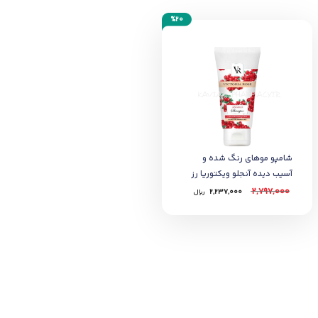
%20
شامپو موهای رنگ شده و
آسیب دیده آنجلو ویکتوریا رز
2,797,000
2,237,000
﷼