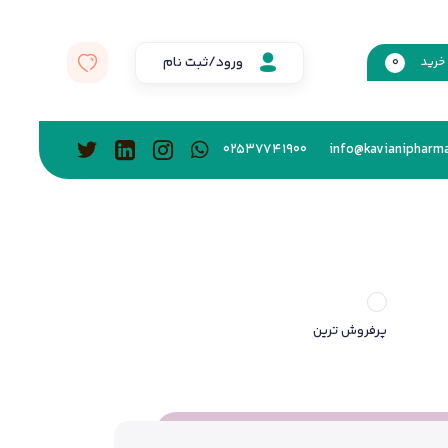
ورود/ثبت نام
خرید
0
02537741900
info@kavianipharma
پرفروش ترین