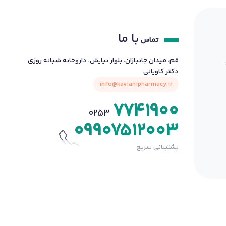
با ما
تماس
قم، میدان جانبازان، بلوار نیایش، داروخانه شبانه روزی
دکتر کاویانی
info@kavianipharmacy.ir
7741900
0253
09907512003
پشتیبانی سریع