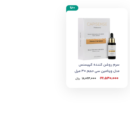
%20
سرم روشن کننده کپیسنس
مدل ویتامین سی حجم 30 میل
22,530,000
18,024,000
﷼