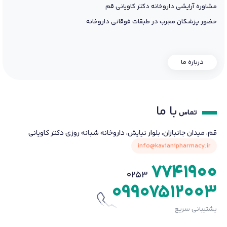
مشاوره آرایشی داروخانه دکتر کاویانی قم
حضور پزشکان مجرب در طبقات فوقانی داروخانه
درباره ما
با ما
تماس
قم، میدان جانبازان، بلوار نیایش، داروخانه شبانه روزی دکتر کاویانی
info@kavianipharmacy.ir
7741900
0253
09907512003
پشتیبانی سریع