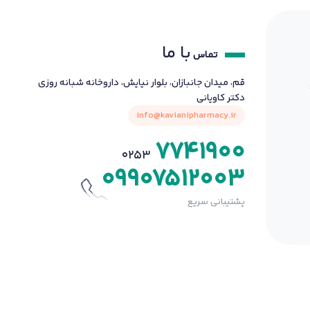
با ما
تماس
قم، میدان جانبازان، بلوار نیایش، داروخانه شبانه روزی
دکتر کاویانی
info@kavianipharmacy.ir
7741900
0253
09907512003
پشتیبانی سریع