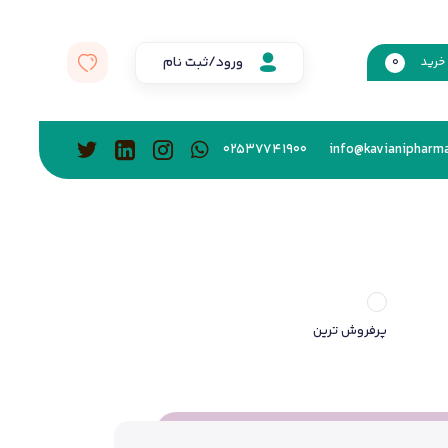
ورود/ثبت نام
خرید
0
02537741900
info@kavianipharma
پرفروش ترین